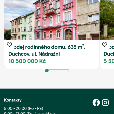
Prodej rodinného domu, 635 m²,
Prod
Duchcov, ul. Nádražní
Duc
10 500 000 Kč
5 5
Kontakty
8:00 - 20:00 (Po - Pá)